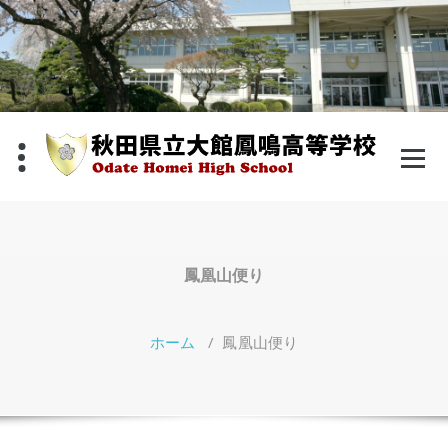
コ
ン
テ
ン
ツ
へ
ス
キ
ッ
プ
鳳凰山便り
ホーム
/
鳳凰山便り