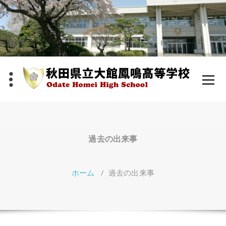
コ
ン
テ
ン
ツ
へ
ス
キ
ッ
プ
過去の出来事
ホーム
/
過去の出来事