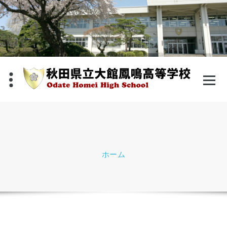
コ
ン
テ
ン
ツ
へ
ス
キ
ッ
プ
ホーム