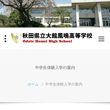
コ
ン
テ
ン
ツ
へ
ス
キ
ッ
プ
中学生体験入学の案内
ホーム
/
中学生体験入学の案内